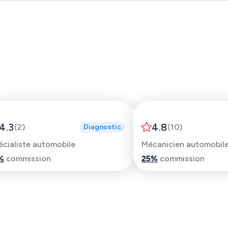
Matheo
Pierre Henri
4.3
4.8
(
2
)
(
10
)
Diagnostic
écialiste automobile
Mécanicien automobile 
%
commission
25
%
commission