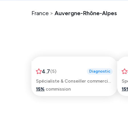
France
>
Auvergne-Rhône-Alpes
Nadhir
4.7
(
5
)
Diagnostic
Spécialiste & Conseiller commercial automobile
Sp
15
%
commission
15