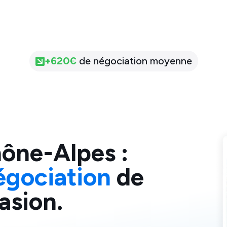
+
620
€
de négociation moyenne
ône-Alpes
:
égociation
de
asion.