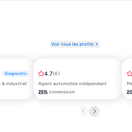
Voir tous les profils
Philippe
4.7
(
6
)
Diagnostic
& industriel
Agent automobile indépendant
Mé
25
%
commission
2