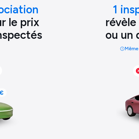
ociation
1 ins
 le prix
révèle
inspectés
ou un 
Même 