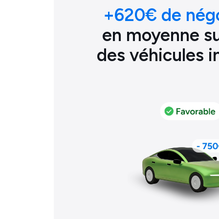
+
620
€ de nég
en moyenne sur
des véhicules 