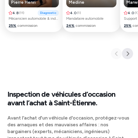
Pierre Henri
Medine
Marw
4.8
(
11
)
Diagnostic
4.0
(
1
)
4.0
(
1
Mécanicien automobile & industriel
Mandataire automobile
Support 
25
%
commission
24
%
commission
25
%
co
Inspection de véhicules d’occasion
avant l’achat à
Saint-Étienne
.
Avant l'achat d'un véhicule d'occasion, protégez-vous
des arnaques et des mauvaises affaires : nos
bargainers (experts, mécaniciens, ingénieurs)