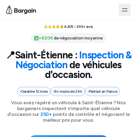
4,8/5 • 200+ avis
+
620
€
de négociation moyenne
📍
Saint-Étienne
:
Inspection &
Négociation
de véhicules
d'occasion.
Garantie 12 mois
En moins de 24h
Partout en France
Vous avez repéré un véhicule à
Saint-Étienne
? Nos
bargainers inspectent n'importe quel véhicule
d'occasion sur
250+
points de contrôle et négocient le
meilleur prix pour vous.