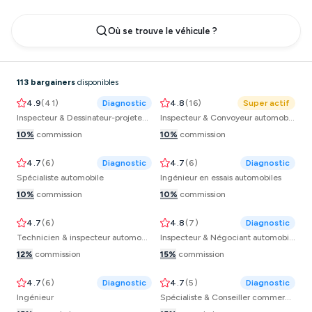
Où se trouve le véhicule ?
Brahim
Nicolas
113
bargainers
disponible
s
4.9
(
41
)
Diagnostic
4.8
(
16
)
Super actif
Inspecteur & Dessinateur-projeteur automobile
Inspecteur & Convoyeur automobile
Ismail
Saim
10
%
commission
10
%
commission
4.7
(
6
)
Diagnostic
4.7
(
6
)
Diagnostic
Spécialiste automobile
Ingénieur en essais automobiles
Aurélien
Gregory
10
%
commission
10
%
commission
4.7
(
6
)
4.8
(
7
)
Diagnostic
Technicien & inspecteur automobile
Inspecteur & Négociant automobile
Amine
Nadhir
12
%
commission
15
%
commission
4.7
(
6
)
Diagnostic
4.7
(
5
)
Diagnostic
Ingénieur
Spécialiste & Conseiller commercial automobile