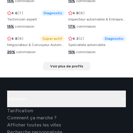
Franck
Jean-Charles
15
%
commission
15
%
commission
4.6
(
7
)
Diagnostic
4.8
(
8
)
Technicien expert
Inspecteur automobile & Entrepreneur
Youssouf
Matheo
15
%
commission
17
%
commission
4.8
(
8
)
Super actif
4.3
(
2
)
Diagnostic
Négociateur & Convoyeur Automobile
Spécialiste automobile
20
%
commission
15
%
commission
Voir plus de profils
Solution
Tarification
Comment ça marche ?
Afficher toutes les villes
Recherche personnalisée