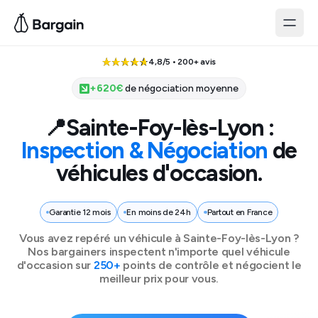
4,8/5 • 200+ avis
+
620
€
de négociation moyenne
📍
Sainte-Foy-lès-Lyon
:
Inspection & Négociation
de
véhicules d'occasion.
Garantie 12 mois
En moins de 24h
Partout en France
Vous avez repéré un véhicule à
Sainte-Foy-lès-Lyon
?
Nos bargainers inspectent n'importe quel véhicule
d'occasion sur
250+
points de contrôle et négocient le
meilleur prix pour vous.