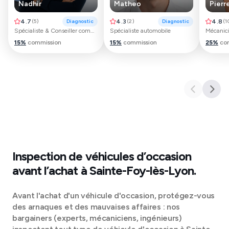
Nadhir
Matheo
Pierr
4.7
(
5
)
Diagnostic
4.3
(
2
)
Diagnostic
4.8
(
1
Spécialiste & Conseiller commercial automobile
Spécialiste automobile
15
%
commission
15
%
commission
25
%
co
Inspection de véhicules d’occasion
avant l’achat à
Sainte-Foy-lès-Lyon
.
Avant l'achat d'un véhicule d'occasion, protégez-vous
des arnaques et des mauvaises affaires : nos
bargainers (experts, mécaniciens, ingénieurs)