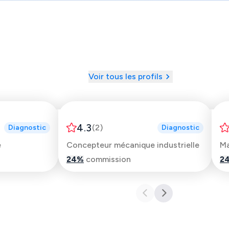
Voir tous les profils
Emre
4.3
(
2
)
Diagnostic
Diagnostic
e
Concepteur mécanique industrielle
Ma
24
%
commission
2