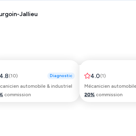
urgoin-Jallieu
Pierre Henri
Idris
4.8
4.0
(
10
)
(
1
)
Diagnostic
canicien automobile & industriel
Mécanicien automobil
%
commission
20
%
commission