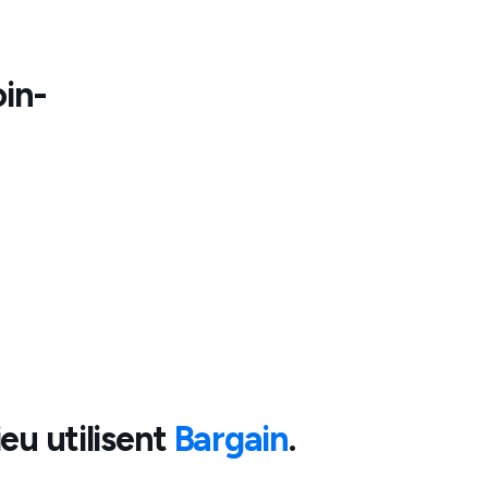
in-
ieu
utilisent
Bargain
.