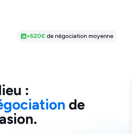
+
620
€
de négociation moyenne
lieu
:
égociation
de
asion.