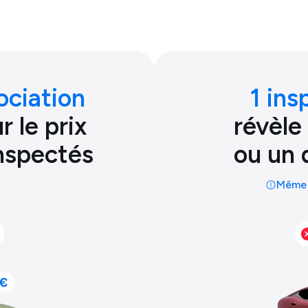
ociation
1 ins
 le prix
révèle
inspectés
ou un 
Même 