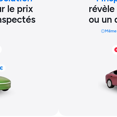
 le prix
révèle
inspectés
ou un 
Même 