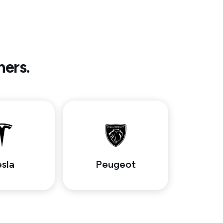
ners.
sla
Peugeot