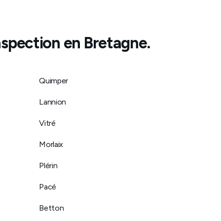
’inspection en
Bretagne
.
Quimper
Lannion
Vitré
Morlaix
Plérin
Pacé
Betton