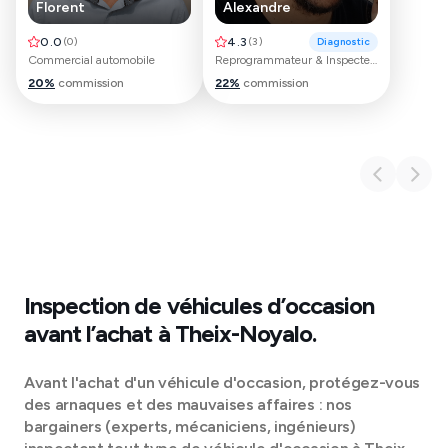
Florent
Alexandre
0.0
(
0
)
4.3
(
3
)
Diagnostic
Commercial automobile
Reprogrammateur & Inspecteur automobile
20
%
commission
22
%
commission
Inspection de véhicules d’occasion
avant l’achat à
Theix-Noyalo
.
Avant l'achat d'un véhicule d'occasion, protégez-vous
des arnaques et des mauvaises affaires : nos
bargainers (experts, mécaniciens, ingénieurs)