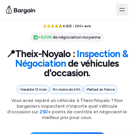
4,8/5 • 200+ avis
+
620
€
de négociation moyenne
📍
Theix-Noyalo
:
Inspection &
Négociation
de véhicules
d'occasion.
Garantie 12 mois
En moins de 24h
Partout en France
Vous avez repéré un véhicule à
Theix-Noyalo
? Nos
bargainers inspectent n'importe quel véhicule
d'occasion sur
250+
points de contrôle et négocient le
meilleur prix pour vous.