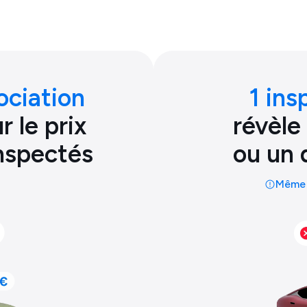
ociation
1 ins
 le prix
révèle
inspectés
ou un 
Même 