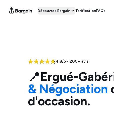
Découvrez Bargain
Tarification
FAQs
4,8/5 • 200+ avis
📍
Ergué-Gabér
& Négociation
d
d'occasion.