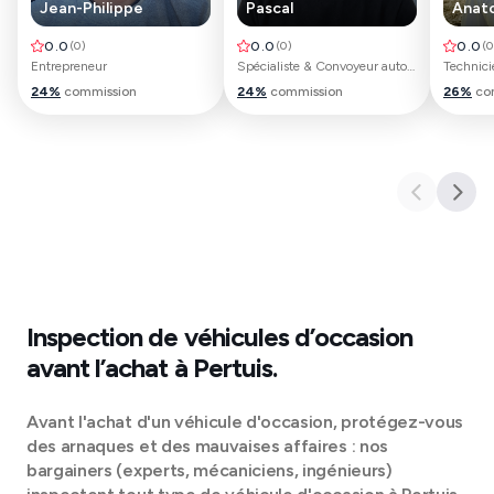
Jean-Philippe
Pascal
Anat
0.0
(
0
)
0.0
(
0
)
0.0
(
0
Entrepreneur
Spécialiste & Convoyeur automobile
Technici
24
%
commission
24
%
commission
26
%
co
Inspection de véhicules d’occasion
avant l’achat à
Pertuis
.
Avant l'achat d'un véhicule d'occasion, protégez-vous
des arnaques et des mauvaises affaires : nos
bargainers (experts, mécaniciens, ingénieurs)