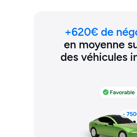
+
620
€ de nég
en moyenne sur
des véhicules 