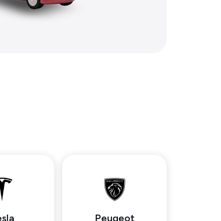
sla
Peugeot