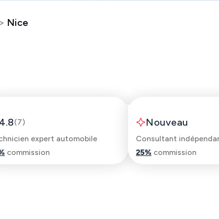
>
Nice
Lorenzo
Anthony
4.8
Nouveau
(
7
)
chnicien expert automobile
%
commission
25
%
commission