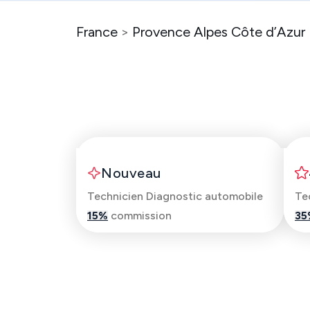
France
>
Provence Alpes Côte d’Azur
Youcef
Nouveau
Technicien Diagnostic automobile
Te
15
%
commission
35