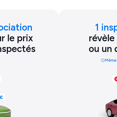
ociation
1 ins
 le prix
révèle
inspectés
ou un 
Même 