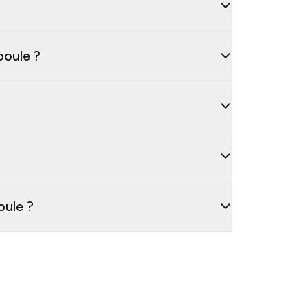
poule ?
?
oule ?