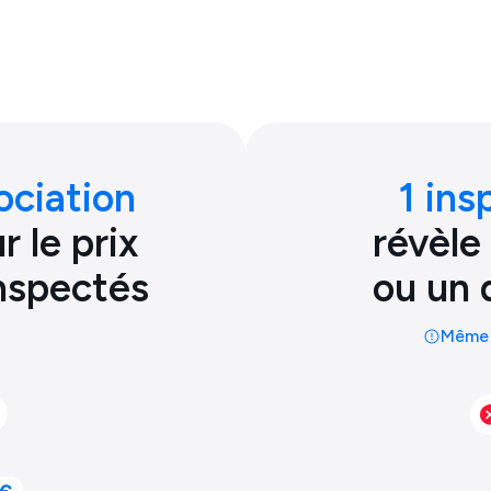
ociation
1 ins
 le prix
révèle
inspectés
ou un 
Même 