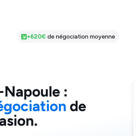
+
620
€
de négociation moyenne
a-Napoule
:
égociation
de
asion.