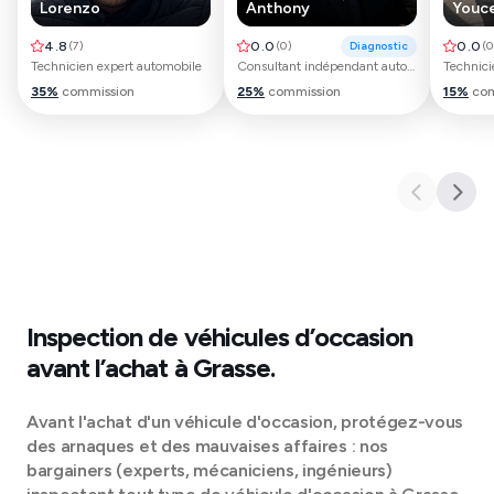
Lorenzo
Anthony
Youc
4.8
(
7
)
0.0
(
0
)
Diagnostic
0.0
(
0
Technicien expert automobile
Consultant indépendant automobile
35
%
commission
25
%
commission
15
%
com
Inspection de véhicules d’occasion
avant l’achat à
Grasse
.
Avant l'achat d'un véhicule d'occasion, protégez-vous
des arnaques et des mauvaises affaires : nos
bargainers (experts, mécaniciens, ingénieurs)