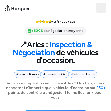
4,8/5 • 200+ avis
+
620
€
de négociation moyenne
📍
Arles
:
Inspection &
Négociation
de véhicules
d'occasion.
Garantie 12 mois
En moins de 24h
Partout en France
Vous avez repéré un véhicule à
Arles
? Nos bargainers
inspectent n'importe quel véhicule d'occasion sur
250+
points de contrôle et négocient le meilleur prix pour
vous.