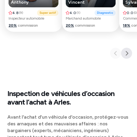
Anthony
Vincent
Sylva
4.8
(
9
)
Super actif
4.0
(
1
)
Diagnostic
0.0
(
0
Inspecteur automobile
Marchand automobile
Commerc
20
%
commission
20
%
commission
18
%
co
Inspection de véhicules d’occasion
avant l’achat à
Arles
.
Avant l'achat d'un véhicule d'occasion, protégez-vous
des arnaques et des mauvaises affaires : nos
bargainers (experts, mécaniciens, ingénieurs)