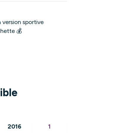
version sportive
chette 💰
ible
2016
1