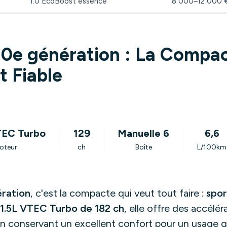
1.0 EcoBoost essence
8 000–12 000 
10e génération : La Compa
t Fiable
TEC Turbo
129
Manuelle 6
6,6
oteur
ch
Boîte
L/100km
ration
, c'est la compacte qui veut tout faire :
spor
1.5L VTEC Turbo de 182 ch
, elle offre des accélér
 en conservant un excellent confort pour un usage q