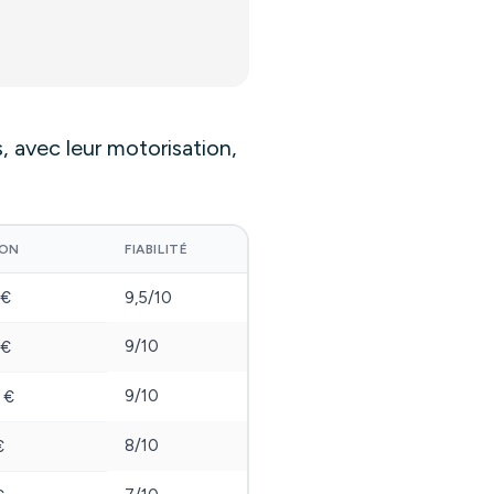
, avec leur motorisation,
ION
FIABILITÉ
 €
9,5/10
9/10
 €
9/10
 €
8/10
€