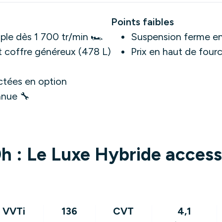
Points faibles
le dès 1 700 tr/min 🏎️
Suspension ferme en 
t coffre généreux (478 L)
Prix en haut de four
tées en option
nnue 🔧
h : Le Luxe Hybride access
L VVTi
136
CVT
4,1