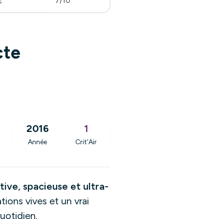
7/10
€
cte
2016
1
Année
Crit'Air
tive, spacieuse et ultra-
ations vives et un vrai
uotidien.