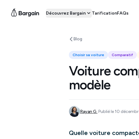
Découvrez Bargain
Tarification
FAQs
Blog
Choisir sa voiture
Comparatif
Voiture comp
modèle
·
Rayan G.
Publié le 10 décembr
Quelle voiture compacte 