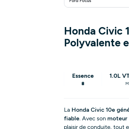
Ford Focus
Honda Civic 
Polyvalente e
Essence
1.0L V
🛢️
M
La
Honda Civic 10e géné
fiable
. Avec son
moteur 
plaisir de conduite, tout