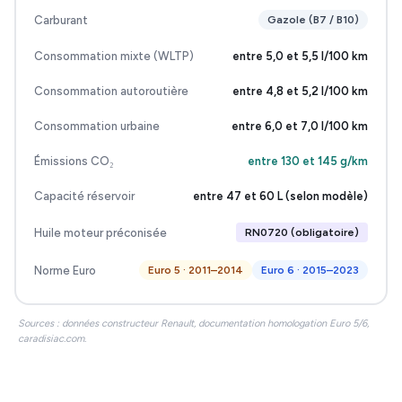
Carburant
Gazole (B7 / B10)
Consommation mixte (WLTP)
entre 5,0 et 5,5 l/100 km
Consommation autoroutière
entre 4,8 et 5,2 l/100 km
Consommation urbaine
entre 6,0 et 7,0 l/100 km
Émissions CO₂
entre 130 et 145 g/km
Capacité réservoir
entre 47 et 60 L (selon modèle)
Huile moteur préconisée
RN0720 (obligatoire)
Norme Euro
Euro 5 · 2011–2014
Euro 6 · 2015–2023
Sources : données constructeur Renault, documentation homologation Euro 5/6,
caradisiac.com.