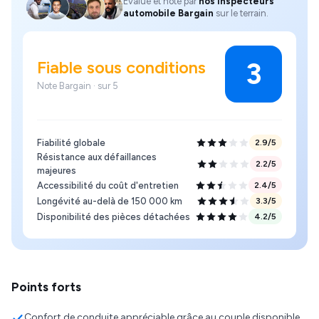
Évalué et noté par
nos inspecteurs
automobile Bargain
sur le terrain.
Fiable sous conditions
3
Note Bargain · sur 5
Fiabilité globale
2.9
/5
Résistance aux défaillances
2.2
/5
majeures
Accessibilité du coût d'entretien
2.4
/5
Longévité au-delà de 150 000 km
3.3
/5
Disponibilité des pièces détachées
4.2
/5
Points forts
Confort de conduite appréciable grâce au couple disponible