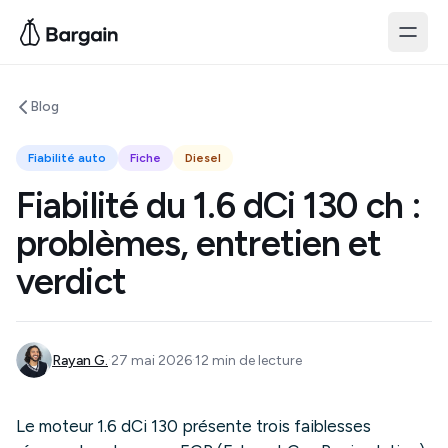
Blog
Fiabilité auto
Fiche
Diesel
Fiabilité du 1.6 dCi 130 ch :
problèmes, entretien et
verdict
·
·
Rayan G.
27 mai 2026
12
min de lecture
Le moteur 1.6 dCi 130 présente trois faiblesses