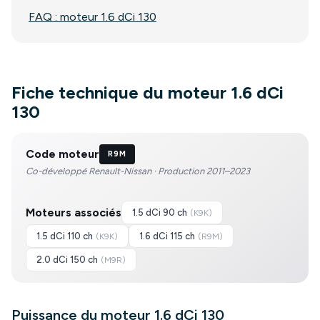
FAQ : moteur 1.6 dCi 130
Fiche technique du moteur 1.6 dCi
130
Code moteur
R9M
Co-développé Renault-Nissan · Production 2011–2023
Moteurs associés
1.5 dCi 90 ch
(
K9K
)
1.5 dCi 110 ch
1.6 dCi 115 ch
(
K9K
)
(
R9M
)
2.0 dCi 150 ch
(
M9R
)
Puissance du moteur 1.6 dCi 130