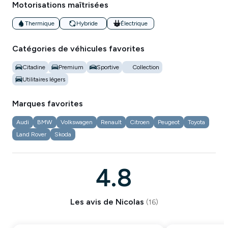
Motorisations maîtrisées
Thermique
Hybride
Électrique
Catégories de véhicules favorites
Citadine
Premium
Sportive
Collection
Utilitaires légers
Marques favorites
Audi
BMW
Volkswagen
Renault
Citroen
Peugeot
Toyota
Land Rover
Skoda
4.8
Les avis de
Nicolas
(
16
)