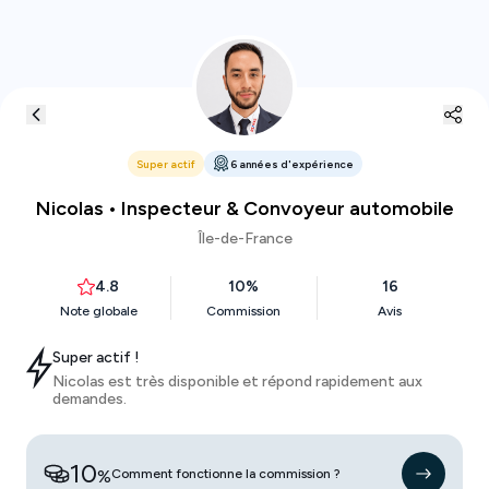
Super actif
6
années
d'expérience
Nicolas
• Inspecteur & Convoyeur automobile
Île-de-France
4.8
10
%
16
Note globale
Commission
Avis
Super actif !
Nicolas
est très disponible et répond rapidement aux
demandes.
10
%
Comment fonctionne la commission ?