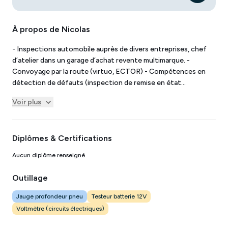
À propos de
Nicolas
- Inspections automobile auprès de divers entreprises, chef
d’atelier dans un garage d’achat revente multimarque. -
Convoyage par la route (virtuo, ECTOR) - Compétences en
détection de défauts (inspection de remise en état
esthétique), connaissance des prix du marché. - Fort d’une
Voir plus
expérience de terrain, j’ai tout appris en situation réelle,
auprès de professionnels de l’automobile et du transport.
Diplômes & Certifications
Aucun diplôme renseigné.
Outillage
Jauge profondeur pneu
Testeur batterie 12V
Voltmètre (circuits électriques)