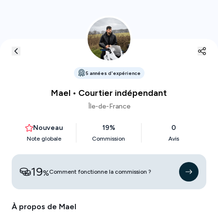
5
années
d'expérience
Mael
• Courtier indépendant
Île-de-France
Nouveau
19
%
0
Note globale
Commission
Avis
19
%
Comment fonctionne la commission ?
À propos de
Mael