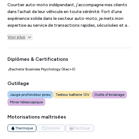
Courtier auto-moto indépendant, j’accompagne mes clients
dans l’achat de leur véhicule en toute sérénité. Fort d’une
expérience solide dans le secteur auto-moto, je mets mon
expertise au service de transactions rapides, sécurisées et au
meilleur prix. Mon objectif est simple : vous faire gagner du
Voir plus
temps et vous éviter les mauvaises suprises. À l’écoute,
réactif et transparent, j’accorde une importance particulière à
la satisfaction client et à la relation de confiance.
Diplômes & Certifications
Professionnel et engagé, je vous accompagne à chaque étape
avec sérieux et efficacité
Bachelor Business Psychology (Bac+3)
•
Outillage
Jauge profondeur pneu
Testeur batterie 12V
Outils d'éclairage
Miroir télescopique
Motorisations maîtrisées
Thermique
Hybride
Électrique