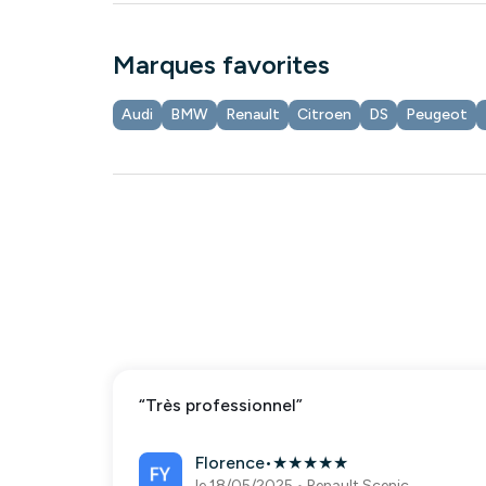
Marques favorites
Audi
BMW
Renault
Citroen
DS
Peugeot
“
Très professionnel
”
Florence
•
★
★
★
★
★
le 18/05/2025
•
Renault Scenic