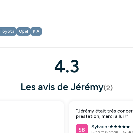
Toyota
Opel
KIA
4.3
Les avis de
Jérémy
(
2
)
“
Jérémy était très concer
prestation, merci a lui !
”
Sylvain
•
★
★
★
★
★
le 22/03/2025
•
Audi