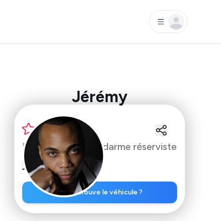
Jérémy
4.3
(
2
)
Mécanicien & Gendarme réserviste
18
%
commission
Où se trouve le véhicule ?