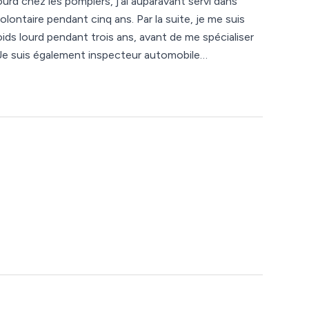
rd chez les pompiers, j’ai auparavant servi dans
nt cinq ans. Par la suite, je me suis
ids lourd pendant trois ans, avant de me spécialiser
iste, où j'interviens sur la maintenance des véhicules
, Volkswagen et Mercedes.