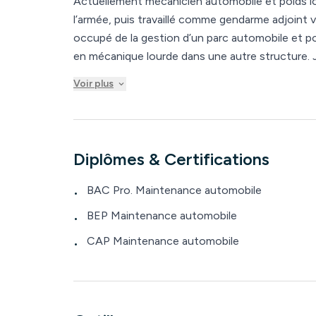
Actuellement mécanicien automobile et poids lou
l’armée, puis travaillé comme gendarme adjoint volontaire penda
occupé de la gestion d’un parc automobile et po
en mécanique lourde dans une autre structure. Je suis également inspecteur automobile
indépendant depuis cinq ans, et gendarme réserv
Voir plus
d’intervention. J’ai aussi eu l’opportunité de réaliser des missions de remplacement en mécanique
dans plusieurs concessions, notamment Toyota
Diplômes & Certifications
BAC Pro. Maintenance automobile
•
BEP Maintenance automobile
•
CAP Maintenance automobile
•