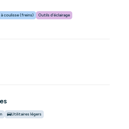
 à coulisse (freins)
Outils d’éclairage
tes
on
Utilitaires légers