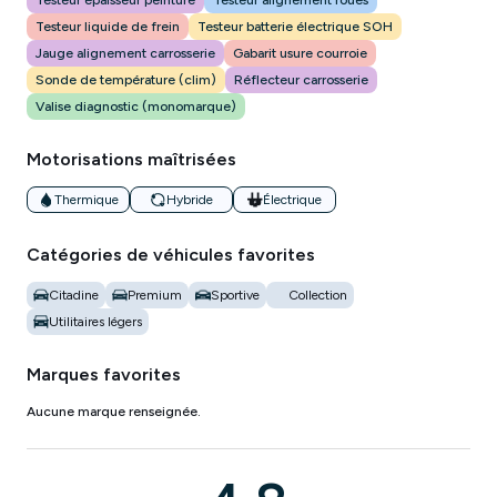
Testeur épaisseur peinture
Testeur alignement roues
Testeur liquide de frein
Testeur batterie électrique SOH
Jauge alignement carrosserie
Gabarit usure courroie
Sonde de température (clim)
Réflecteur carrosserie
Valise diagnostic (monomarque)
Motorisations maîtrisées
Thermique
Hybride
Électrique
Catégories de véhicules favorites
Citadine
Premium
Sportive
Collection
Utilitaires légers
Marques favorites
Aucune marque renseignée.