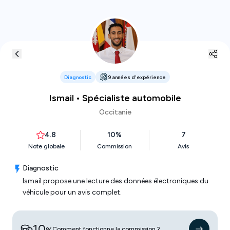
Diagnostic
9
années
d'expérience
Ismail
• Spécialiste automobile
Occitanie
4.8
10
%
7
Note globale
Commission
Avis
Diagnostic
Ismail
propose une lecture des données électroniques du
véhicule pour un avis complet.
10
Comment fonctionne la commission ?