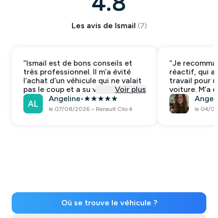
4.8
Les avis de
Ismail
(
7
)
“
Ismail est de bons conseils et
“
Je recommand
très professionnel. Il m’a évité
réactif, qui a
l’achat d’un véhicule qui ne valait
travail pour 
pas le coup et a su voir des
Voir plus
voiture. M’a é
défauts que je n’aurais pas
arnaque, très
Angeline
•
★
★
★
★
★
Ange
•
repérés seule. Je recommande
bons conseils
le 07/08/2026
•
Renault Clio 4
le 04/0
fortement !
”
Où se trouve le véhicule ?