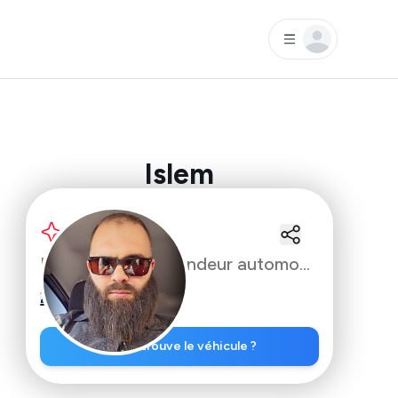
Islem
Nouveau
Inspecteur & Revendeur automobile
25
%
commission
Où se trouve le véhicule ?