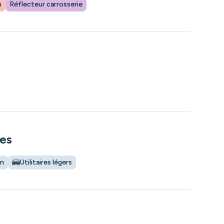
n
Réflecteur carrosserie
tes
on
Utilitaires légers