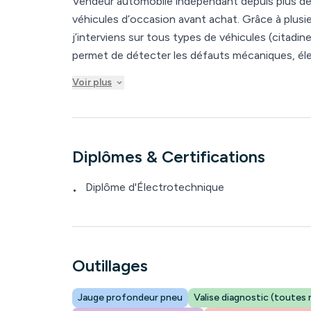
Vendeur automobile indépendant depuis plus de 15
véhicules d’occasion avant achat. Grâce à plus
j’interviens sur tous types de véhicules (citadine
permet de détecter les défauts mécaniques, élec
simple essai, d’analyser l’historique du véhicule 
Voir plus
Chaque inspection est réalisée de manière rigou
objectif est de sécuriser votre achat, d’éviter l
pour acheter au juste prix, en toute confiance.
Diplômes & Certifications
Diplôme d'Électrotechnique
•
Outillages
Jauge profondeur pneu
Valise diagnostic (toutes