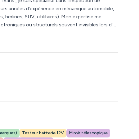
ans , je suis spécialisé dans l’inspection de
ieurs années d’expérience en mécanique automobile,
s, berlines, SUV, utilitaires). Mon expertise me
troniques ou structurels souvent invisibles lors d’un
et d’évaluer sa valeur réelle par rapport au marché.
reuse, impartiale et sans lien avec les vendeurs. Mon
es mauvaises surprises et de vous fournir un avis fiable
 marques)
Testeur batterie 12V
Miroir télescopique