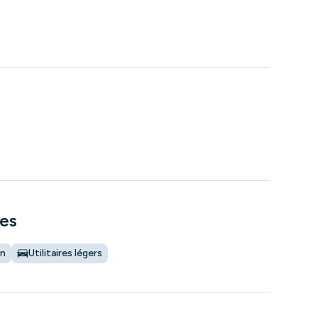
tes
on
Utilitaires légers