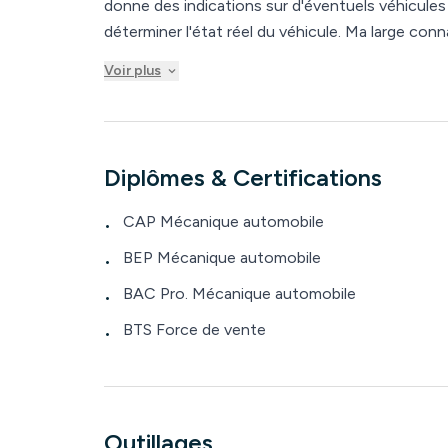
donne des indications sur d'éventuels véhicules 
déterminer l'état réel du véhicule. Ma large connaissance sur les motorisations vous assure de faire le
bon choix pour éviter les coûts d'entretien exorbitants. Spécialiste des systèmes an
Voir plus
vous aide a faire le bon choix pour éviter les réparations
réparation a faire sur le véhicule lors de l'acha
pièces, de pneus et d'huiles de qualités.
Diplômes & Certifications
CAP Mécanique automobile
•
BEP Mécanique automobile
•
BAC Pro. Mécanique automobile
•
BTS Force de vente
•
Outillages