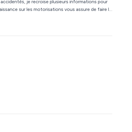
accidentés, je recroise plusieurs informations pour
tipollution, je
 qui coûtent chères. Une éventuelle
t ? Pas de soucis, je connais toutes les marques de