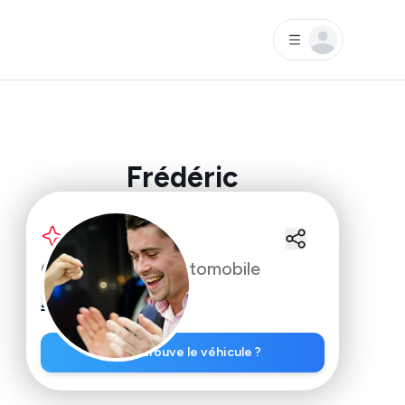
Frédéric
Nouveau
Gérant Garage automobile
30
%
commission
Où se trouve le véhicule ?