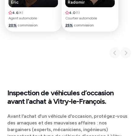
Eric
Radomir
4.6
(
4
)
4.0
(
1
)
Agent automobile
Courtier automobile
20
%
commission
25
%
commission
Inspection de véhicules d’occasion
avant l’achat à
Vitry-le-François
.
Avant l'achat d'un véhicule d'occasion, protégez-vous
des arnaques et des mauvaises affaires : nos
bargainers (experts, mécaniciens, ingénieurs)