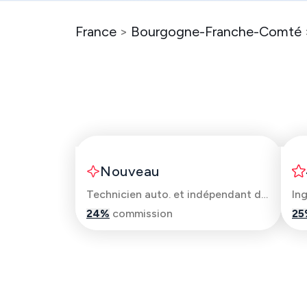
France
>
Bourgogne-Franche-Comté
Franck
Nouveau
Technicien auto. et indépendant debosselage sans peinture
In
24
%
commission
25