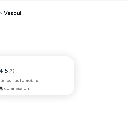
>
Vesoul
Denis
4.5
(
3
)
génieur automobile
%
commission