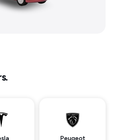
s.
sla
Peugeot