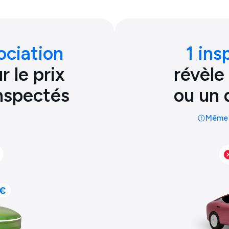
ociation
1 ins
 le prix
révèle
inspectés
ou un 
Même 