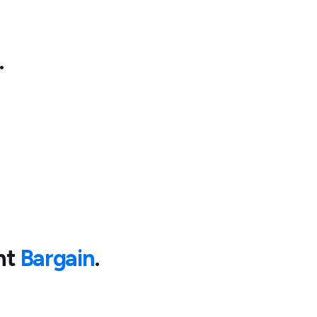
.
nt
Bargain
.