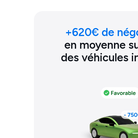
+
620
€ de nég
en moyenne sur
des véhicules 