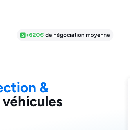
+
620
€
de négociation moyenne
ection &
 véhicules