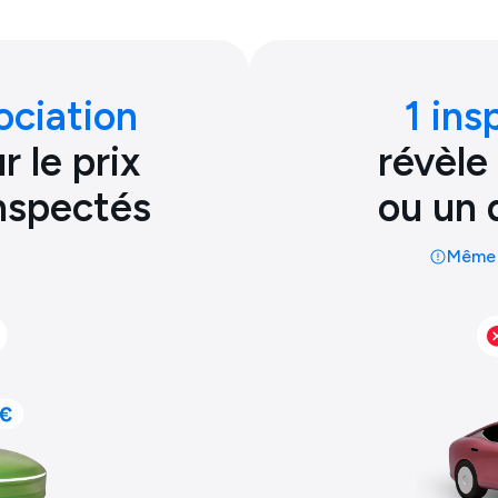
ociation
1 ins
 le prix
révèle
inspectés
ou un 
Même 