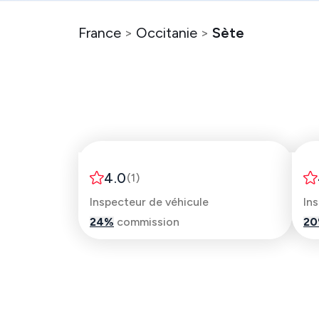
France
>
Occitanie
>
Sète
Thomas
4.0
(
1
)
Inspecteur de véhicule
In
24
%
commission
20