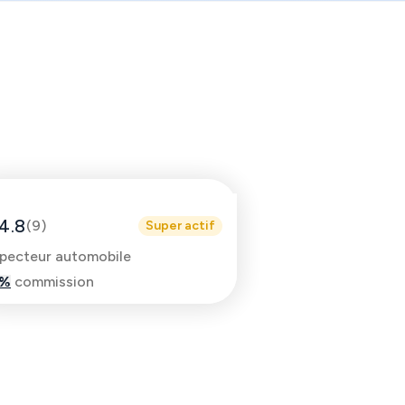
Anthony
4.8
(
9
)
Super actif
specteur automobile
%
commission