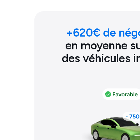
+
620
€ de nég
en moyenne sur
des véhicules 