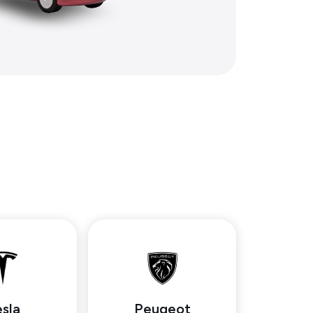
sla
Peugeot