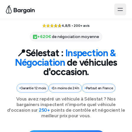
4,8/5 • 200+ avis
+
620
€
de négociation moyenne
📍
Sélestat
:
Inspection &
Négociation
de véhicules
d'occasion.
Garantie 12 mois
En moins de 24h
Partout en France
Vous avez repéré un véhicule à
Sélestat
? Nos
bargainers inspectent n'importe quel véhicule
d'occasion sur
250+
points de contrôle et négocient le
meilleur prix pour vous.