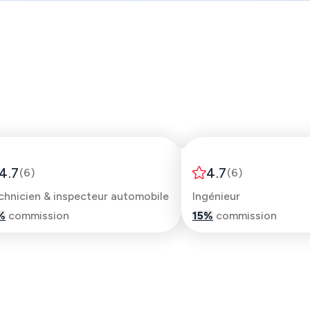
Aurélien
Amine
4.7
4.7
(
6
)
(
6
)
chnicien & inspecteur automobile
Ingénieur
%
commission
15
%
commission