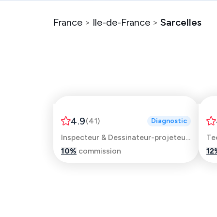
France
>
Ile-de-France
>
Sarcelles
Brahim
4.9
(
41
)
Diagnostic
Inspecteur & Dessinateur-projeteur automobile
Te
10
%
commission
12