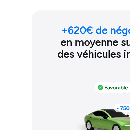
+
620
€ de nég
en moyenne sur
des véhicules 