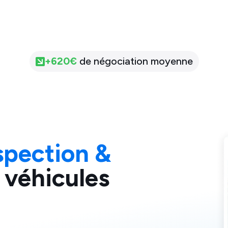
+
620
€
de négociation moyenne
spection &
 véhicules