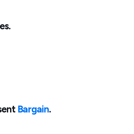
les
.
sent
Bargain
.