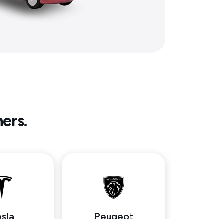
ners.
sla
Peugeot