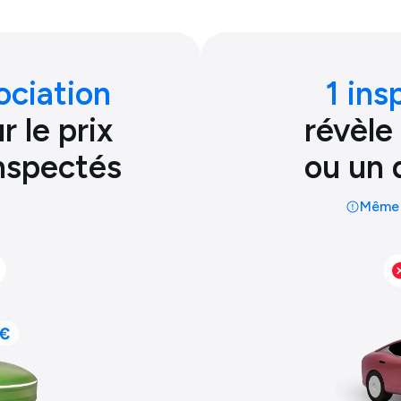
ociation
1 ins
 le prix
révèle
inspectés
ou un 
Même 