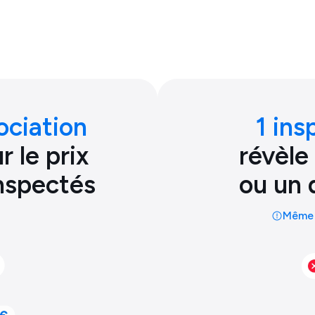
ociation
1 ins
 le prix
révèle
inspectés
ou un 
Même 