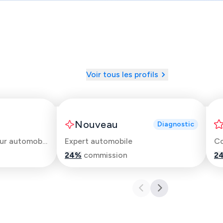
Voir tous les profils
Victorien
Nouveau
Diagnostic
Technicien et Inspecteur automobile
Expert automobile
Co
24
%
commission
2