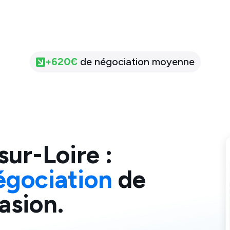
+
620
€
de négociation moyenne
sur-Loire
:
égociation
de
asion.