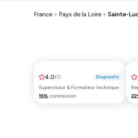
France
>
Pays de la Loire
>
Sainte-Luc
Christophe
4.0
(
1
)
Diagnostic
Superviseur & Formateur technique
15
%
commission
22