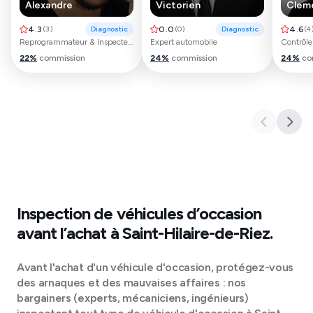
Alexandre
Victorien
Clem
4.3
(
3
)
Diagnostic
0.0
(
0
)
Diagnostic
4.6
(
4
Reprogrammateur & Inspecteur automobile
Expert automobile
22
%
commission
24
%
commission
24
%
co
Inspection de véhicules d’occasion
avant l’achat à
Saint-Hilaire-de-Riez
.
Avant l'achat d'un véhicule d'occasion, protégez-vous
des arnaques et des mauvaises affaires : nos
bargainers (experts, mécaniciens, ingénieurs)