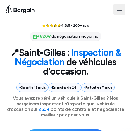
4,8/5 • 200+ avis
+
620
€
de négociation moyenne
📍
Saint-Gilles
:
Inspection &
Négociation
de véhicules
d'occasion.
Garantie 12 mois
En moins de 24h
Partout en France
Vous avez repéré un véhicule à
Saint-Gilles
? Nos
bargainers inspectent n'importe quel véhicule
d'occasion sur
250+
points de contrôle et négocient le
meilleur prix pour vous.