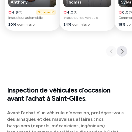
Anthony
Thomas
Sylva
4.8
(
9
)
Super actif
4.0
(
1
)
0.0
(
0
Inspecteur automobile
Inspecteur de véhicule
Commerc
20
%
commission
24
%
commission
18
%
co
Inspection de véhicules d’occasion
avant l’achat à
Saint-Gilles
.
Avant l'achat d'un véhicule d'occasion, protégez-vous
des arnaques et des mauvaises affaires : nos
bargainers (experts, mécaniciens, ingénieurs)