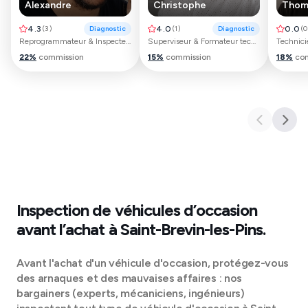
Alexandre
Christophe
Thom
4.3
(
3
)
Diagnostic
4.0
(
1
)
Diagnostic
0.0
(
0
Reprogrammateur & Inspecteur automobile
Superviseur & Formateur technique
22
%
commission
15
%
commission
18
%
co
Inspection de véhicules d’occasion
avant l’achat à
Saint-Brevin-les-Pins
.
Avant l'achat d'un véhicule d'occasion, protégez-vous
des arnaques et des mauvaises affaires : nos
bargainers (experts, mécaniciens, ingénieurs)