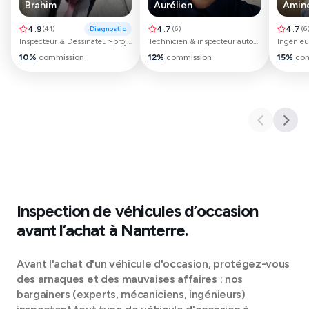
Brahim
Aurélien
Amin
4.9
(
41
)
Diagnostic
4.7
(
6
)
4.7
(
6
Inspecteur & Dessinateur-projeteur automobile
Technicien & inspecteur automobile
Ingénieu
10
%
commission
12
%
commission
15
%
com
Inspection de véhicules d’occasion
avant l’achat à
Nanterre
.
Avant l'achat d'un véhicule d'occasion, protégez-vous
des arnaques et des mauvaises affaires : nos
bargainers (experts, mécaniciens, ingénieurs)