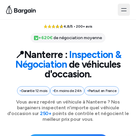
4,8/5 • 200+ avis
+
620
€
de négociation moyenne
📍
Nanterre
:
Inspection &
Négociation
de véhicules
d'occasion.
Garantie 12 mois
En moins de 24h
Partout en France
Vous avez repéré un véhicule à
Nanterre
? Nos
bargainers inspectent n'importe quel véhicule
d'occasion sur
250+
points de contrôle et négocient le
meilleur prix pour vous.