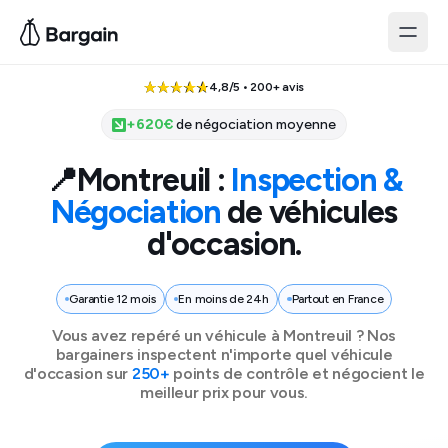
4,8/5 • 200+ avis
+
620
€
de négociation moyenne
📍
Montreuil
:
Inspection &
Négociation
de véhicules
d'occasion.
Garantie 12 mois
En moins de 24h
Partout en France
Vous avez repéré un véhicule à
Montreuil
? Nos
bargainers inspectent n'importe quel véhicule
d'occasion sur
250+
points de contrôle et négocient le
meilleur prix pour vous.