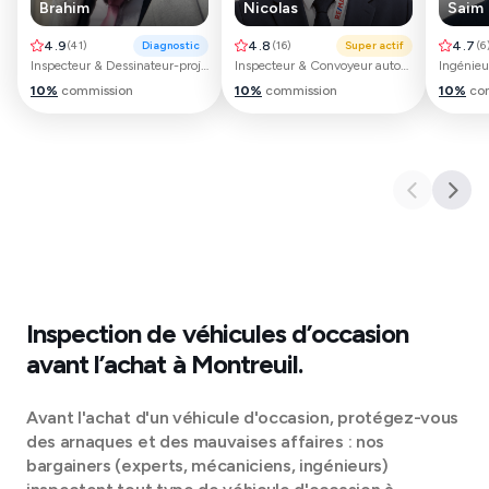
Brahim
Nicolas
Saim
4.9
(
41
)
Diagnostic
4.8
(
16
)
Super actif
4.7
(
6
Inspecteur & Dessinateur-projeteur automobile
Inspecteur & Convoyeur automobile
10
%
commission
10
%
commission
10
%
co
Inspection de véhicules d’occasion
avant l’achat à
Montreuil
.
Avant l'achat d'un véhicule d'occasion, protégez-vous
des arnaques et des mauvaises affaires : nos
bargainers (experts, mécaniciens, ingénieurs)