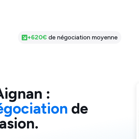
+
620
€
de négociation moyenne
Aignan
:
égociation
de
asion.