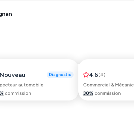
gnan
Thomas
Guillaume
Nouveau
4.6
(
4
)
Diagnostic
specteur automobile
%
commission
30
%
commission