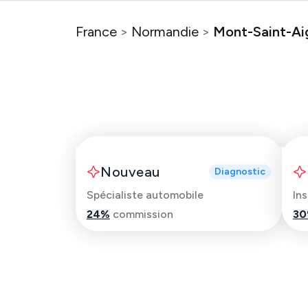
France
>
Normandie
>
Mont-Saint-Ai
Guillaume
Nouveau
Diagnostic
Spécialiste automobile
In
24
%
commission
30