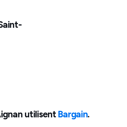
aint-
Aignan
utilisent
Bargain
.