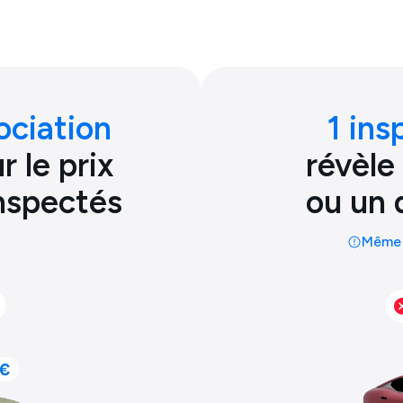
ociation
1 ins
 le prix
révèle
inspectés
ou un 
Même 