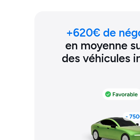
+
620
€ de nég
en moyenne sur
des véhicules 