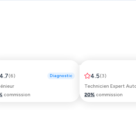
Amine
Michel
4.7
4.5
(
6
)
(
3
)
Diagnostic
génieur
Technicien Expert Aut
%
commission
20
%
commission