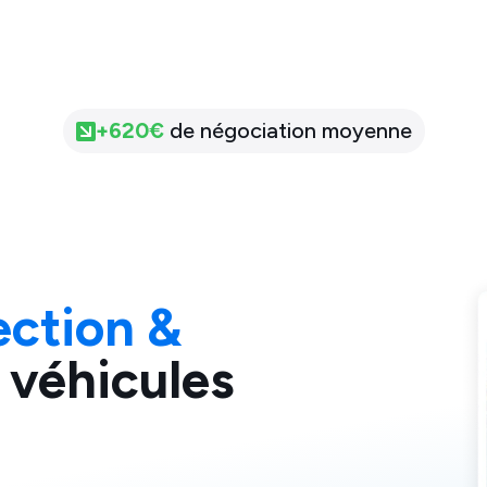
+
620
€
de négociation moyenne
ection &
 véhicules