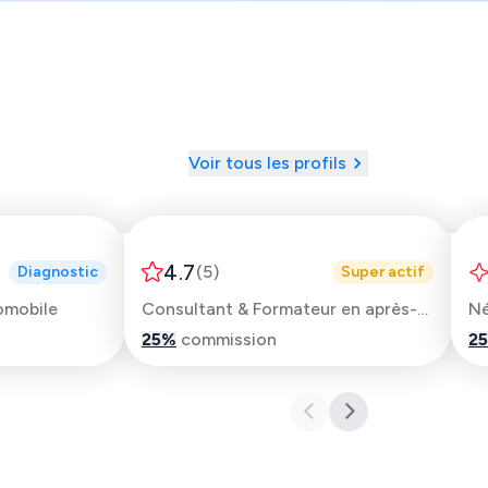
Voir tous les profils
Issameddine
4.7
(
5
)
Diagnostic
Super actif
omobile
Consultant & Formateur en après-vente automobile
Né
25
%
commission
25