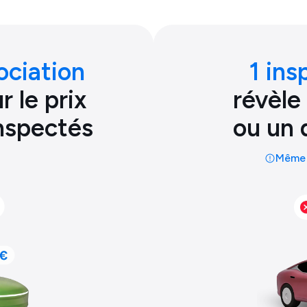
ociation
1 ins
 le prix
révèle
inspectés
ou un 
Même 