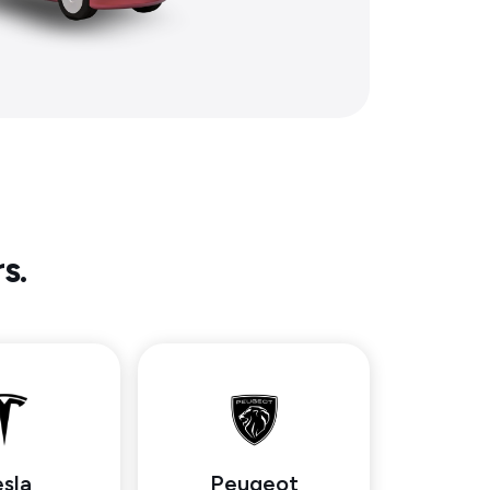
s.
sla
Peugeot