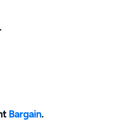
.
nt
Bargain
.