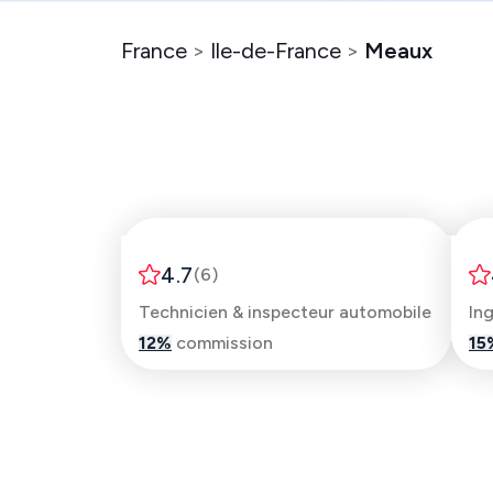
France
>
Ile-de-France
>
Meaux
Aurélien
4.7
(
6
)
Technicien & inspecteur automobile
In
12
%
commission
15