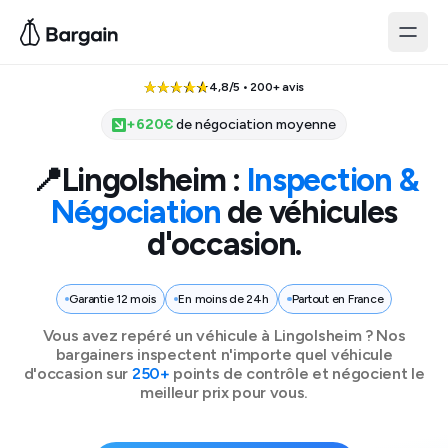
4,8/5 • 200+ avis
+
620
€
de négociation moyenne
📍
Lingolsheim
:
Inspection &
Négociation
de véhicules
d'occasion.
Garantie 12 mois
En moins de 24h
Partout en France
Vous avez repéré un véhicule à
Lingolsheim
? Nos
bargainers inspectent n'importe quel véhicule
d'occasion sur
250+
points de contrôle et négocient le
meilleur prix pour vous.