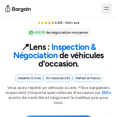
4,8/5 • 200+ avis
+
620
€
de négociation moyenne
📍
Lens
:
Inspection &
Négociation
de véhicules
d'occasion.
Garantie 12 mois
En moins de 24h
Partout en France
Vous avez repéré un véhicule à
Lens
? Nos bargainers
inspectent n'importe quel véhicule d'occasion sur
250+
points de contrôle et négocient le meilleur prix pour
vous.