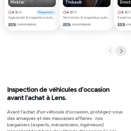
Moktar
Thibault
Dimit
4.5
(
3
)
Diagnostic
4.0
(
1
)
4.0
(
1
Spécialiste & Inspecteur automobile
Technicien & Inspecteur automobile
Expert a
20
%
commission
20
%
commission
20
%
co
Inspection de véhicules d’occasion
avant l’achat à
Lens
.
Avant l'achat d'un véhicule d'occasion, protégez-vous
des arnaques et des mauvaises affaires : nos
bargainers (experts, mécaniciens, ingénieurs)