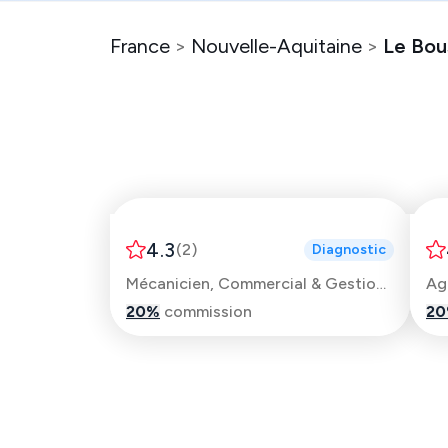
France
>
Nouvelle-Aquitaine
>
Le Bou
Julien
4.3
(
2
)
Diagnostic
Mécanicien, Commercial & Gestionnaire de parc
Ag
20
%
commission
20