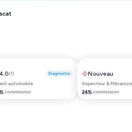
scat
Goumrani
Lewis
4.0
Nouveau
(
1
)
Diagnostic
ent automobile
%
commission
24
%
commission