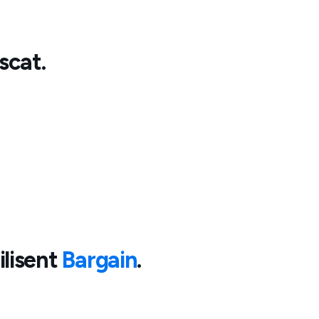
scat
.
ilisent
Bargain
.