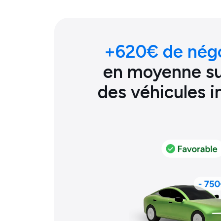
+
620
€ de nég
en moyenne sur
des véhicules 