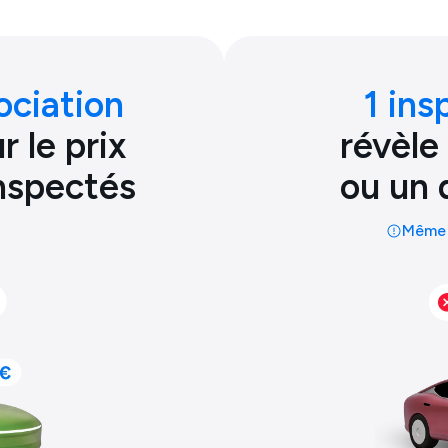
ociation
1 ins
 le prix
révèle
inspectés
ou un 
Même 