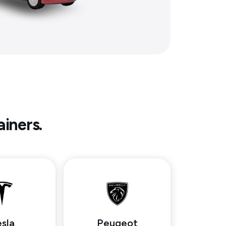
ainers.
sla
Peugeot