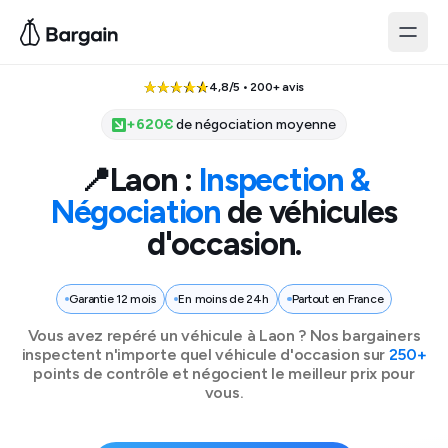
4,8/5 • 200+ avis
+
620
€
de négociation moyenne
📍
Laon
:
Inspection &
Négociation
de véhicules
d'occasion.
Garantie 12 mois
En moins de 24h
Partout en France
Vous avez repéré un véhicule à
Laon
? Nos bargainers
inspectent n'importe quel véhicule d'occasion sur
250+
points de contrôle et négocient le meilleur prix pour
vous.