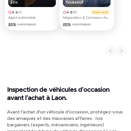
Eric
Youssouf
4.6
(
4
)
4.8
(
8
)
Super actif
Agent automobile
Négociateur & Convoyeur Automobile
20
%
commission
20
%
commission
Inspection de véhicules d’occasion
avant l’achat à
Laon
.
Avant l'achat d'un véhicule d'occasion, protégez-vous
des arnaques et des mauvaises affaires : nos
bargainers (experts, mécaniciens, ingénieurs)