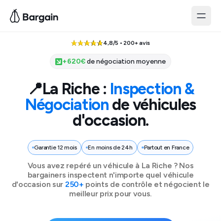
4,8/5 • 200+ avis
+
620
€
de négociation moyenne
📍
La Riche
:
Inspection &
Négociation
de véhicules
d'occasion.
Garantie 12 mois
En moins de 24h
Partout en France
Vous avez repéré un véhicule à
La Riche
? Nos
bargainers inspectent n'importe quel véhicule
d'occasion sur
250+
points de contrôle et négocient le
meilleur prix pour vous.