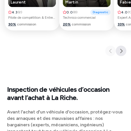
Laurent
Martin
Fabi
4.3
(
2
)
0.0
(
0
)
Diagnostic
4.0
(
1
Pilote de compétition & Entrepreneur
Technico commercial
Expert 
30
%
commission
20
%
commission
33
%
co
Inspection de véhicules d’occasion
avant l’achat à
La Riche
.
Avant l'achat d'un véhicule d'occasion, protégez-vous
des arnaques et des mauvaises affaires : nos
bargainers (experts, mécaniciens, ingénieurs)