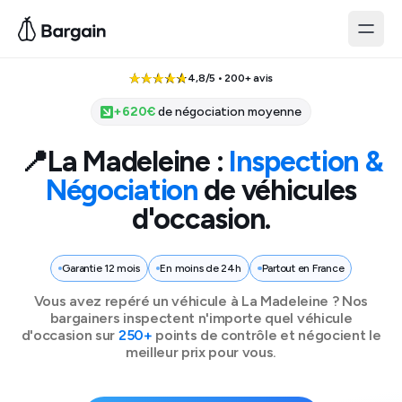
4,8/5 • 200+ avis
+
620
€
de négociation moyenne
📍
La Madeleine
:
Inspection &
Négociation
de véhicules
d'occasion.
Garantie 12 mois
En moins de 24h
Partout en France
Vous avez repéré un véhicule à
La Madeleine
? Nos
bargainers inspectent n'importe quel véhicule
d'occasion sur
250+
points de contrôle et négocient le
meilleur prix pour vous.