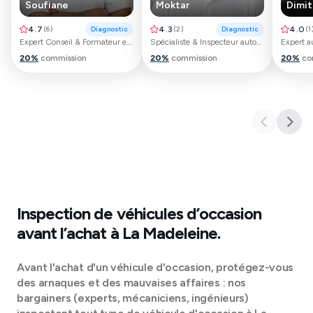
Soufiane
Moktar
Dimit
4.7
(
6
)
Diagnostic
4.3
(
2
)
Diagnostic
4.0
(
1
Expert Conseil & Formateur en maintenance
Spécialiste & Inspecteur automobile
Expert a
20
%
commission
20
%
commission
20
%
co
Inspection de véhicules d’occasion
avant l’achat à
La Madeleine
.
Avant l'achat d'un véhicule d'occasion, protégez-vous
des arnaques et des mauvaises affaires : nos
bargainers (experts, mécaniciens, ingénieurs)