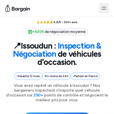
4,8/5 • 200+ avis
+
620
€
de négociation moyenne
📍
Issoudun
:
Inspection &
Négociation
de véhicules
d'occasion.
Garantie 12 mois
En moins de 24h
Partout en France
Vous avez repéré un véhicule à
Issoudun
? Nos
bargainers inspectent n'importe quel véhicule
d'occasion sur
250+
points de contrôle et négocient le
meilleur prix pour vous.