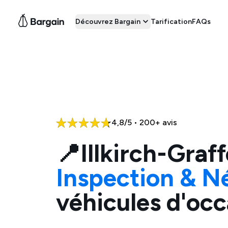
Découvrez Bargain
Tarification
FAQs
4,8/5 • 200+ avis
📍
Illkirch-Graf
Inspection & N
véhicules d'occ