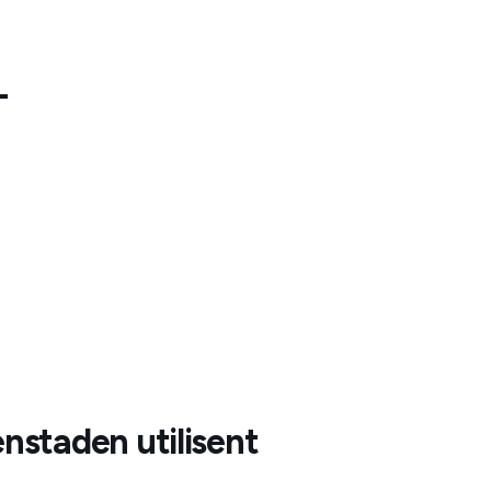
-
fenstaden
utilisent