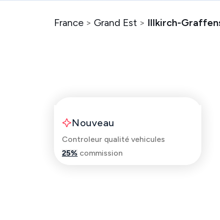
France
>
Grand Est
>
Illkirch-Graffe
Mohamed
Nouveau
Controleur qualité vehicules
25
%
commission