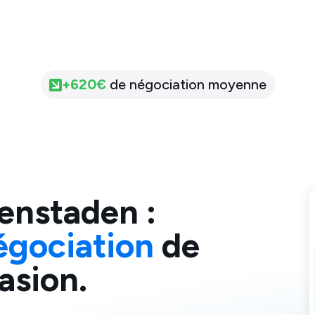
+
620
€
de négociation moyenne
fenstaden
:
égociation
de
asion.