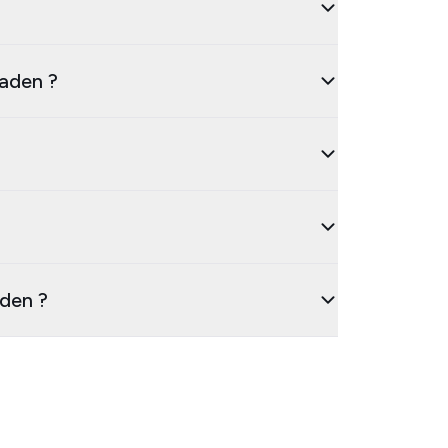
taden ?
aden ?