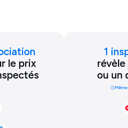
ociation
1 ins
 le prix
révèle
inspectés
ou un 
Même 