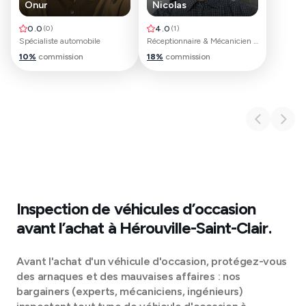
Onur
Nicolas
0.0
(
0
)
4.0
(
1
)
Spécialiste automobile
Réceptionnaire & Mécanicien automobile
10
%
commission
18
%
commission
Inspection de véhicules d’occasion
avant l’achat à
Hérouville-Saint-Clair
.
Avant l'achat d'un véhicule d'occasion, protégez-vous
des arnaques et des mauvaises affaires : nos
bargainers (experts, mécaniciens, ingénieurs)