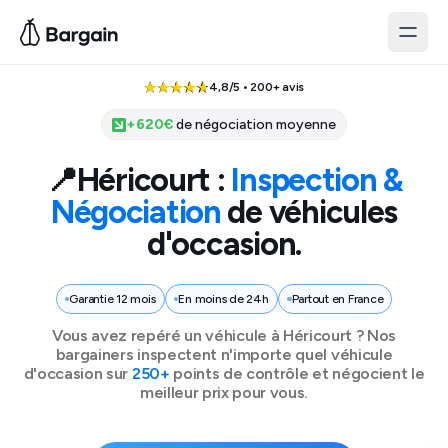
4,8/5 • 200+ avis
+
620
€
de négociation moyenne
📍
Héricourt
:
Inspection &
Négociation
de véhicules
d'occasion.
Garantie 12 mois
En moins de 24h
Partout en France
Vous avez repéré un véhicule à
Héricourt
? Nos
bargainers inspectent n'importe quel véhicule
d'occasion sur
250+
points de contrôle et négocient le
meilleur prix pour vous.