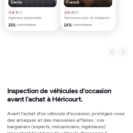
Denis
Franck
4.5
(
3
)
0.0
(
0
)
Ingénieur automobile
Technicien auto. et indépendant debosselage sans peinture
25
%
commission
24
%
commission
Inspection de véhicules d’occasion
avant l’achat à
Héricourt
.
Avant l'achat d'un véhicule d'occasion, protégez-vous
des arnaques et des mauvaises affaires : nos
bargainers (experts, mécaniciens, ingénieurs)