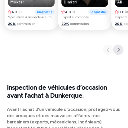
Moktar
Dimitri
Ali
4.3
(
2
)
Diagnostic
4.0
(
1
)
Diagnostic
0.0
(
0
Spécialiste & Inspecteur automobile
Expert automobile
Inspecte
20
%
commission
20
%
commission
20
%
co
Inspection de véhicules d’occasion
avant l’achat à
Dunkerque
.
Avant l'achat d'un véhicule d'occasion, protégez-vous
des arnaques et des mauvaises affaires : nos
bargainers (experts, mécaniciens, ingénieurs)