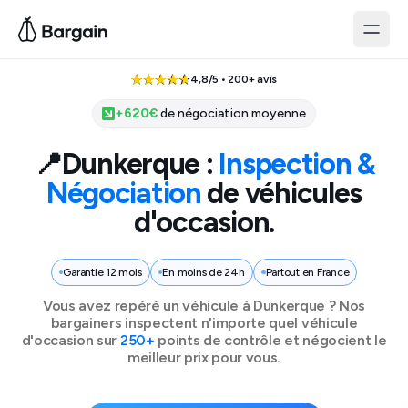
4,8/5 • 200+ avis
+
620
€
de négociation moyenne
📍
Dunkerque
:
Inspection &
Négociation
de véhicules
d'occasion.
Garantie 12 mois
En moins de 24h
Partout en France
Vous avez repéré un véhicule à
Dunkerque
? Nos
bargainers inspectent n'importe quel véhicule
d'occasion sur
250+
points de contrôle et négocient le
meilleur prix pour vous.