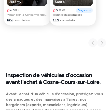
Jérémy
Sante
4.3
(
2
)
0.0
(
0
)
Diagnostic
Mécanicien & Gendarme réserviste
Technicien automobile
18
%
commission
24
%
commission
Inspection de véhicules d’occasion
avant l’achat à
Cosne-Cours-sur-Loire
.
Avant l'achat d'un véhicule d'occasion, protégez-vous
des arnaques et des mauvaises affaires : nos
bargainers (experts, mécaniciens, ingénieurs)