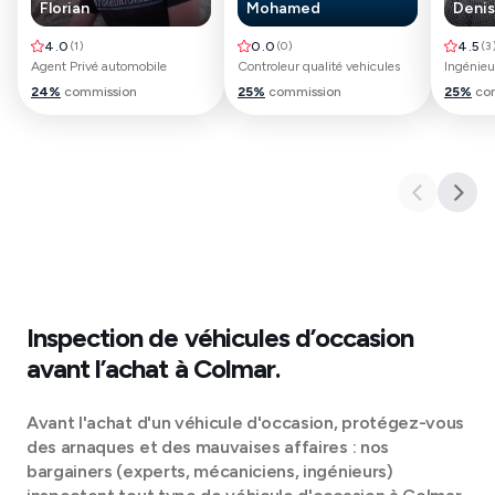
Florian
Mohamed
Denis
4.0
(
1
)
0.0
(
0
)
4.5
(
3
Agent Privé automobile
Controleur qualité vehicules
Ingénieu
24
%
commission
25
%
commission
25
%
co
Inspection de véhicules d’occasion
avant l’achat à
Colmar
.
Avant l'achat d'un véhicule d'occasion, protégez-vous
des arnaques et des mauvaises affaires : nos
bargainers (experts, mécaniciens, ingénieurs)