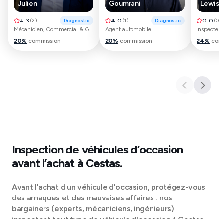
Julien
Goumrani
Lewis
4.3
(
2
)
Diagnostic
4.0
(
1
)
Diagnostic
0.0
(
0
Mécanicien, Commercial & Gestionnaire de parc
Agent automobile
20
%
commission
20
%
commission
24
%
co
Inspection de véhicules d’occasion
avant l’achat à
Cestas
.
Avant l'achat d'un véhicule d'occasion, protégez-vous
des arnaques et des mauvaises affaires : nos
bargainers (experts, mécaniciens, ingénieurs)