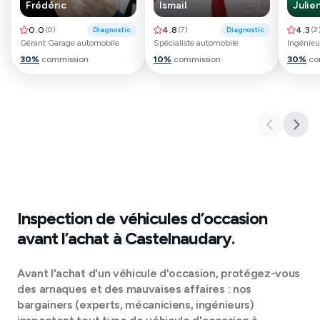
Frédéric
Ismail
Julie
0.0
(
0
)
Diagnostic
4.8
(
7
)
Diagnostic
4.3
(
2
Gérant Garage automobile
Spécialiste automobile
Ingénieu
30
%
commission
10
%
commission
30
%
co
Inspection de véhicules d’occasion
avant l’achat à
Castelnaudary
.
Avant l'achat d'un véhicule d'occasion, protégez-vous
des arnaques et des mauvaises affaires : nos
bargainers (experts, mécaniciens, ingénieurs)