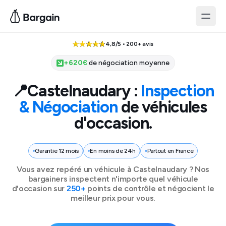
4,8/5 • 200+ avis
+
620
€
de négociation moyenne
📍
Castelnaudary
:
Inspection
& Négociation
de véhicules
d'occasion.
Garantie 12 mois
En moins de 24h
Partout en France
Vous avez repéré un véhicule à
Castelnaudary
? Nos
bargainers inspectent n'importe quel véhicule
d'occasion sur
250+
points de contrôle et négocient le
meilleur prix pour vous.