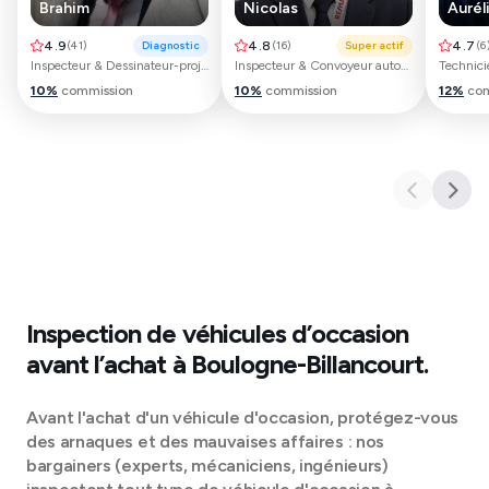
Brahim
Nicolas
Aurél
4.9
(
41
)
Diagnostic
4.8
(
16
)
Super actif
4.7
(
6
Inspecteur & Dessinateur-projeteur automobile
Inspecteur & Convoyeur automobile
10
%
commission
10
%
commission
12
%
com
Inspection de véhicules d’occasion
avant l’achat à
Boulogne-Billancourt
.
Avant l'achat d'un véhicule d'occasion, protégez-vous
des arnaques et des mauvaises affaires : nos
bargainers (experts, mécaniciens, ingénieurs)