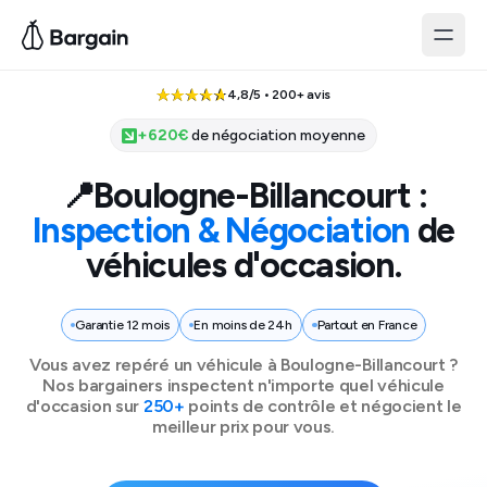
4,8/5 • 200+ avis
+
620
€
de négociation moyenne
📍
Boulogne-Billancourt
:
Inspection & Négociation
de
véhicules d'occasion.
Garantie 12 mois
En moins de 24h
Partout en France
Vous avez repéré un véhicule à
Boulogne-Billancourt
?
Nos bargainers inspectent n'importe quel véhicule
d'occasion sur
250+
points de contrôle et négocient le
meilleur prix pour vous.